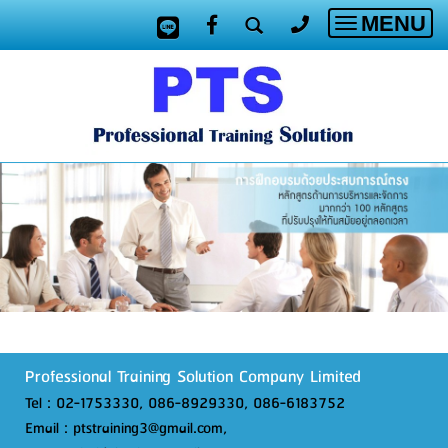
MENU
Toggle
navigatio
Professional Training Solution Company Limited
Tel : 02-1753330, 086-8929330, 086-6183752
Email : ptstraining3@gmail.com,