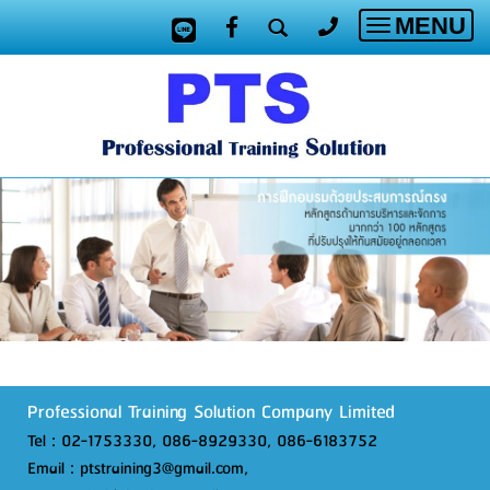
MENU
Toggle
navigatio
Professional Training Solution Company Limited
Tel : 02-1753330, 086-8929330, 086-6183752
Email : ptstraining3@gmail.com,