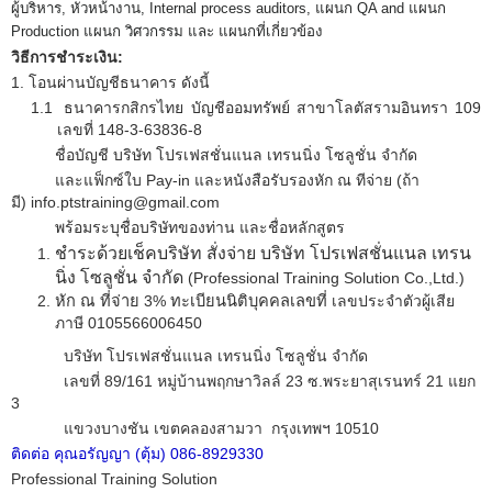
ผู้บริหาร
,
หัวหน้างาน
, Internal process auditors,
แผนก
QA and
แผนก
Production
แผนก วิศวกรรม และ แผนกที่เกี่ยวข้อง
วิธีการชำระเงิน
:
1.
โอนผ่านบัญชีธนาคาร ดังนี้
1.1
ธนาคารกสิกรไทย บัญชีออมทรัพย์ สาขาโลตัสรามอินทรา 109
เลขที่
148-3-63836-8
ชื่อบัญชี บริษัท โปรเฟสชั่นแนล เทรนนิ่ง โซลูชั่น จำกัด
และแฟ็กซ์ใบ
Pay-in
และหนังสือรับรองหัก ณ ทีจ่าย
(
ถ้า
มี
)
info.ptstraining@gmail.com
พร้อมระบุชื่อบริษัทของท่าน และชื่อหลักสูตร
ชำระด้วยเช็คบริษัท สั่งจ่าย บริษัท โปรเฟสชั่นแนล เทรน
นิ่ง โซลูชั่น จำกัด
(Professional Training Solution Co.,Ltd.)
หัก ณ ที่จ่าย
3%
ทะเบียนนิติบุคคลเลขที่
เลขประจำตัวผู้เสีย
ภาษี 0105566006450
บริษัท โปรเฟสชั่นแนล เทรนนิ่ง โซลูชั่น จำกัด
เลขที่
89/161
หมู่บ้านพฤกษาวิลล์
23
ซ.พระยาสุเรนทร์
21
แยก
3
แขวงบางชัน เขตคลองสามวา กรุงเทพฯ
10510
ติดต่อ คุณอรัญญา (ตุ้ม) 086-8929330
Professional Training Solution