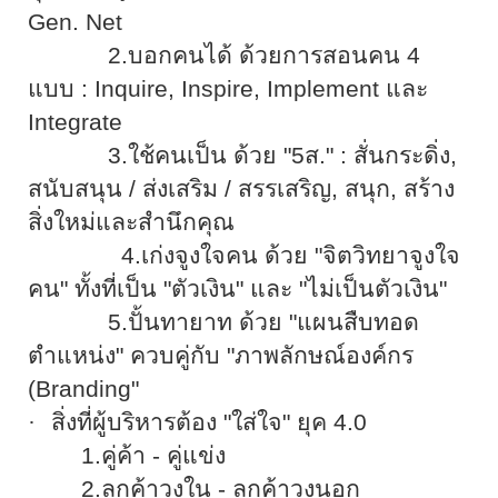
Gen. Net
2.บอกคนได้
ด้วยการสอนคน
4
แบบ
: Inquire, Inspire, Implement
และ
Integrate
3.ใช้คนเป็น
ด้วย "
5
ส
.
"
:
สั่นกระดิ่ง
,
สนับสนุน
/
ส่งเสริม
/
สรรเสริญ
,
สนุก
,
สร้าง
สิ่งใหม่และสำนึกคุณ
4.
เก่งจูงใจคน ด้วย "จิตวิทยาจูงใจ
คน" ทั้งที่เป็น "ตัวเงิน" และ "ไม่เป็นตัวเงิน"
5.
ปั้นทายาท ด้วย "แผนสืบทอด
ตำแหน่ง" ควบคู่กับ "ภาพลักษณ์องค์กร
(Branding
"
·
สิ่งที่ผู้บริหารต้อง "ใส่ใจ" ยุค
4.0
1.
คู่ค้า
-
คู่แข่ง
2.
ลูกค้าวงใน
-
ลูกค้าวงนอก