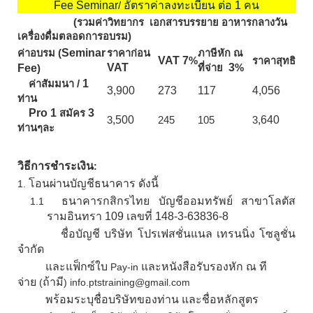
Fee Seminar
อัตราค่าลงทะเบียน ต่อ
1
คน
/
(รวมค่าวิทยากร เอกสารบรรยาย อาหารกลางวัน
เครื่องดื่มตลอดการอบรม)
Seminar
ค่าอบรม (
ราคาก่อน
ภาษีหัก ณ
VAT 7
%
ราคาสุทธิ
VAT
3
Fee
ที่จ่าย
%
)
1
ค่าสัมมนา /
3,900
273
117
4,056
ท่าน
Pro 1
3
สมัคร
,500
,640
3
245
105
3
ท่านๆละ
วิธีการชำระเงิน
:
โอนผ่านบัญชีธนาคาร ดังนี้
1.
ธนาคารกสิกรไทย บัญชีออมทรัพย์ สาขาโลตัส
1.1
รามอินทรา 109 เลขที่
148-3-63836-8
ชื่อบัญชี บริษัท โปรเฟสชั่นแนล เทรนนิ่ง โซลูชั่น
จำกัด
และแฟ็กซ์ใบ
และหนังสือรับรองหัก ณ ที
Pay-in
จ่าย
ถ้ามี
(
) info.ptstraining@gmail.com
พร้อมระบุชื่อบริษัทของท่าน และชื่อหลักสูตร