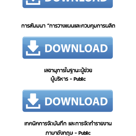
การสัมมนา “การวางแผนและควบคุมการผลิต
เลขานุการในฐานะผู้ช่วย
ผู้บริหาร - Public
เทคนิคการจัดบันทึก และการจัดทำรายงาน
ภาษาอังกฤษ - Public