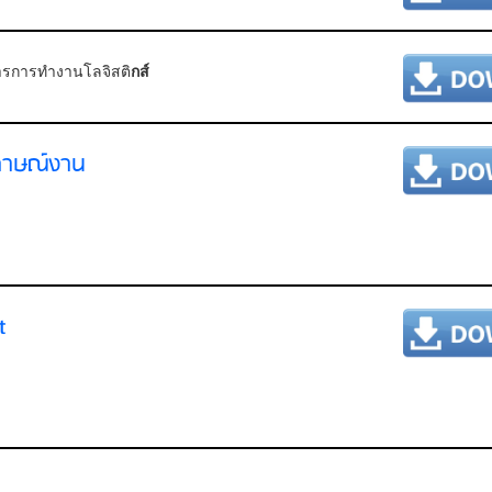
รการทำงานโลจิสติ
กส์
ภาษณ์งาน
t