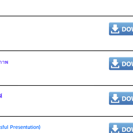
ิภาพ
์
ful Presentation)