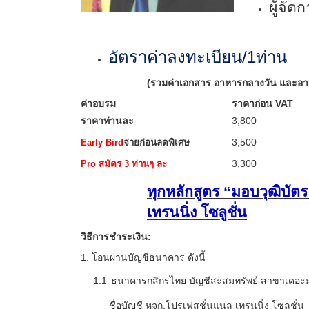
ผู้จั
อัตราค่าลงทะเบียน/
1
ท่าน
(รวมค่าเอกสาร อาหารกลางวัน และอ
ค่าอบรม
ราคาก่อน
VAT
ราคาท่านละ
3
,
8
00
3,500
Early Bird
จ่ายก่อนลดพิเศษ
3,300
Pro
สมัคร
3
ท่านๆ ละ
ทุกหลักสูตร “มอบวุฒิบั
เทรนนิ่ง โซลูชั่น
วิธีการชำระเงิน:
1
.
โอนผ่านบัญชีธนาคาร ดังนี้
1
.
1
ธนาคารกสิกรไทย บัญชีสะสมทรัพย์ สาขาเดอะมอ
ชื่อบัญชี หจก.โปรเฟสชั่นแนล เทรนนิ่ง โซลูชั่น