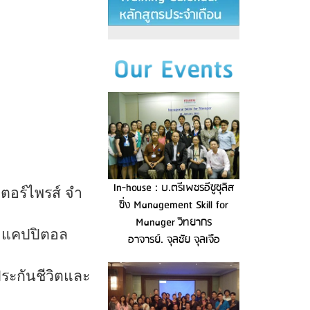
In-house : บ.ตรีเพชรอีซูซุลิส
ตอร์ไพรส์ จํา
ซิ่ง Management Skill for
Manager วิทยากร
ี แคปปิตอล
อาจารย์. จุลชัย จุลเจือ
ระกันชีวิตและ