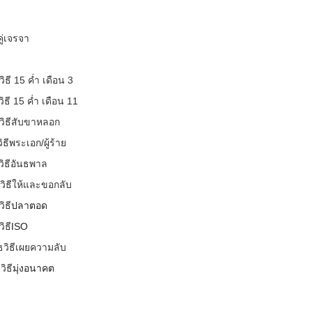
่เจรจา
วิธี
15
ค่ำ เดือน
3
ิธี
15
ค่ำ เดือน
11
ธวิธีสับขาหลอก
ิธีพระเอก/ผู้ร้าย
วิธีอันธพาล
ธวิธีให้และขอกลับ
วิธี
ปลาตอด
วิธี
ISO
ทธวิธีเผยความลับ
วิธี
มุ่งอนาคต