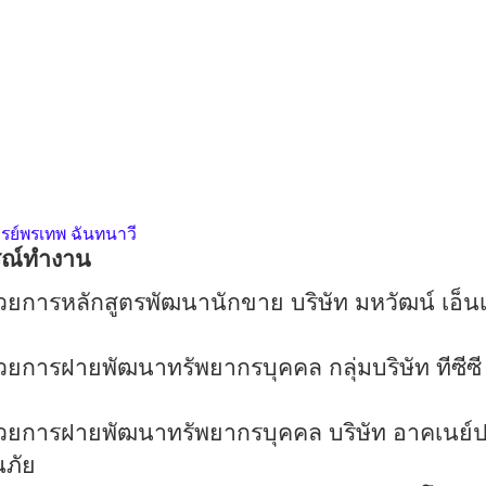
รย์พรเทพ ฉันทนาวี
ณ์ทํางาน
นวยการหลักสูตรพัฒนานักขาย บริษัท มหวัฒน์ เอ็นเ
านวยการฝายพัฒนาทรัพยากรบุคคล กลุ่มบริษัท ทีซีซ
านวยการฝายพัฒนาทรัพยากรบุคคล บริษัท อาคเนย์ป
นภัย