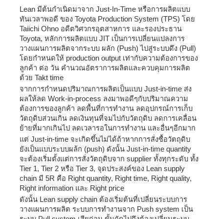
Lean
มีต้นกำเนิดมาจาก
Just-In-Time
หรือการผลิตแบบ
ทันเวลาพอดี ของ
Toyota Production System (TPS)
โดย
Taiichi Ohno
อดีตวิศวกรอุตสาหการ และรองประธาน
Toyota,
หลักการผลิตแบบ
JIT
เป็นการเปลี่ยนแปลงการ
วางแผนการผลิตจากระบบ ผลัก
(Push)
ไปสู่ระบบดึง
(Pull)
โดยกำหนดให้
production output
เท่ากับความต้องการของ
ลูกค้า ต่อ วัน คำนวณอัตราการผลิตและควบคุมการผลิต
ด้วย
Takt time
จากการกำหนดปริมาณการผลิตเป็นแบบ
Just-in-time
ส่ง
ผลให้ลด
Work-in-process
ลงมาพอดีๆกับปริมาณความ
ต้องการของลูกค้า ลดพื้นที่การทำงาน ลดอุปกรณ์การเก็บ
วัตถุดิบส่วนเกิน ลดเงินทุนที่จมไปกับวัตถุดิบ ลดการเคลื่อน
ย้ายที่มากเกินไป ลดเวลารอในการทำงาน และอื่นๆอีกมาก
แต่
Just-in-time
จะเกิดขึ้นไม่ได้ถ้าหากการสั่งซื้อวัตถุดิบ
ยังเป็นแบบระบบผล้ก
(push)
ดังนั้น
Just-in-time quantity
จะต้องเริ่มตั้งแต่การสั่งวัตถุดิบจาก
supplier
ทั้งทุกระดับ ทั้ง
Tier 1, Tier 2
หรือ
Tier 3,
จุดประสงค์ของ
Lean supply
chain
มี
5R
คือ
Right quantity, Right time, Right quality,
Right information
และ
Right price
ดังนั้น
Lean supply chain
ต้องเริ่มต้นที่เปลี่ยนระบบการ
วางแผนการผลิต ระบบการทำงานจาก
Push system
เป็น
ระบบ
Pull system
เสียก่อน ขั้นถัดไปถึงต้องเปลี่ยนระบบ