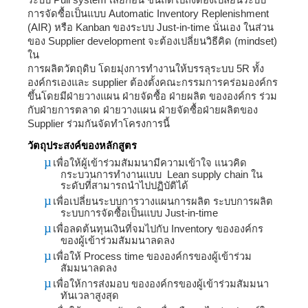
การจัดซื้อเป็นแบบ
Automatic Inventory Replenishment
(AIR)
หรือ
Kanban
ของระบบ
Just-in-time
นั่นเอง ในส่วน
ของ
Supplier development
จะต้องเปลี่ยนวิธีคิด
(mindset)
ใน
การผลิตวัตถุดิบ โดยมุ่งการทำงานให้บรรลุระบบ
5R
ทั้ง
องค์กรเองและ
supplier
ต้องตั้งคณะกรรมการคร่อมองค์กร
ขึ้นโดยมีฝ่ายวางแผน ฝ่ายจัดซื้อ ฝ่ายผลิต ขององค์กร ร่วม
กับฝ่ายการตลาด ฝ่ายวางแผน ฝ่ายจัดซื้อฝ่ายผลิตของ
Supplier
ร่วมกันจัดทำโครงการนี้
วัตถุประสงค์ของหลักสูตร
µ
เพื่อให้ผู้เข้าร่วมสัมมนามีความเข้าใจ แนวคิด
กระบวนการทำงานแบบ
Lean supply chain
ใน
ระดับที่สามารถนำไปปฏิบัติได้
µ
เพื่อเปลี่ยนระบบการวางแผนการผลิต ระบบการผลิต
ระบบการจัดซื้อเป็นแบบ
Just-in-time
µ
เพื่อลดต้นทุนเงินที่จมไปกับ
Inventory
ขององค์กร
ของผู้เข้าร่วมสัมมนาลดลง
µ
เพื่อให้
Process time
ขององค์กรของผู้เข้าร่วม
สัมมนาลดลง
µ
เพื่อให้การส่งมอบ ขององค์กรของผู้เข้าร่วมสัมมนา
ทันเวลาสูงสุด