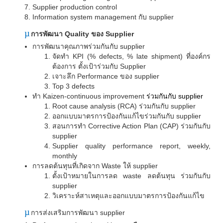
Supplier production control
Information system management
กับ
supplier
µ
การพัฒนา
Quality
ของ
Supplier
การพัฒนาคุณภาพร่วมกันกับ
supplier
จัดทำ
KPI (% defects, % late shipment)
ที่องค์กร
ต้องการ ตั้งเป้าร่วมกับ
Supplier
เจาะลึก
Performance
ของ
supplier
Top 3 defects
ทำ
Kaizen-continuous improvement
ร่วมกันกับ
supplier
Root cause analysis (RCA)
ร่วมกันกับ
supplier
ออกแบบมาตรการป้องกันแก้ไขร่วมกันกับ
supplier
สอนการทำ
Corrective Action Plan (CAP)
ร่วมกันกับ
supplier
Supplier quality performance report, weekly,
monthly
การลดต้นทุนที่เกิดจาก
Waste
ให้
supplier
ตั้งเป้าหมายในการลด
waste
ลดต้นทุน ร่วมกันกับ
supplier
วิเคราะห์สาเหตุและออกแบบมาตรการป้องกันแก้ไข
µ
การส่งเสริมการพัฒนา
supplier