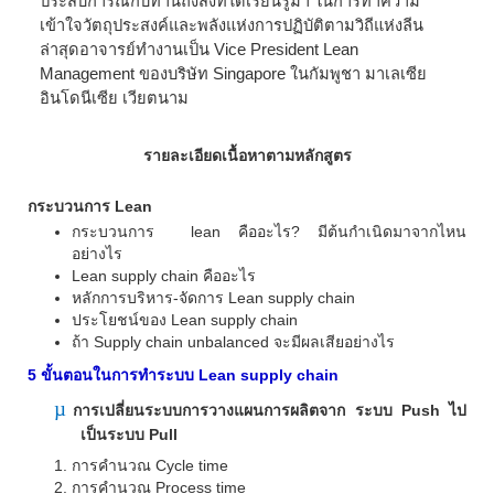
ประสบการณ์กับท่านถึงสิ่งที่ได้เรียนรู้มา ในการทำความ
เข้าใจวัตถุประสงค์และพลังแห่งการปฏิบัติตามวิถีแห่งลีน
ล่าสุดอาจารย์ทำงานเป็น
Vice President Lean
Management
ของบริษัท
Singapore
ในกัมพูชา มาเลเซีย
อินโดนีเซีย เวียตนาม
รายละเอียดเนื้อหาตามหลักสูตร
กระบวนการ
Lean
กระบวนการ
lean
คืออะไร
?
มีต้นกำเนิดมาจากไหน
อย่างไร
Lean supply chain
คืออะไร
หลักการบริหาร-จัดการ
Lean supply chain
ประโยชน์ของ
Lean supply chain
ถ้า
Supply chain unbalanced
จะมีผลเสียอย่างไร
5
ขั้นตอนในการทำระบบ
Lean supply chain
µ
การเปลี่ยนระบบการวางแผนการผลิตจาก ระบบ
Push
ไป
เป็นระบบ
Pull
การคำนวณ
Cycle time
การคำนวณ
Process time