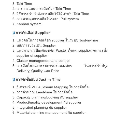
Takt Time
การวางแผนการผลิตด้วย
Takt Time
วิธีการปรับกำลังการผลิตให้ได้เท่ากับ
Takt Time
การควบคุมการผลิตในระบบ
Pull system
Kanban system
µ
การคัดเลือก
Supplier
แนวคิดในการคัดเลือก
supplier
ในระบบ
Just-in-time
หลักการประเมิน
Supplier
แนวทางการป้องกัน/ขจัด
Waste
ตั้งแต่
supplier
จนกระทั่ง
supplier of supplier
Cluster management and control
การจัดตั้งคณะกรรมการคร่อมองค์กร ในการปรับปรุง
Delivery, Quality
และ
Price
µ
การจัดซื้อแบบ
Just-In-Time
วิเคราะห์
Value Stream Mapping
ในการจัดซื้อ
การคำนวณ
Lead-time
ในการจัดซื้อ
Capacity planning/booking
กับ
supplier
Product/quality development
กับ
supplier
Integrated planning
กับ
supplier
Material planning management
กับ
supplier