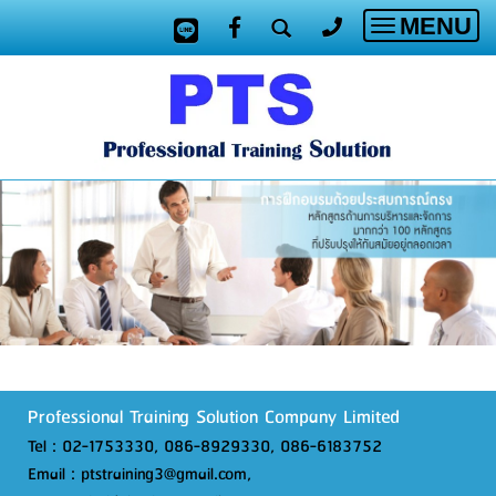
MENU
Toggle
navigatio
Professional Training Solution Company Limited
Tel : 02-1753330, 086-8929330, 086-6183752
Email : ptstraining3@gmail.com,