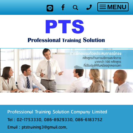
MENU
Toggle
navigatio
Professional Training Solution Company Limited
Tel : 02-1753330, 086-8929330, 086-6183752
Email : ptstraining3@gmail.com,