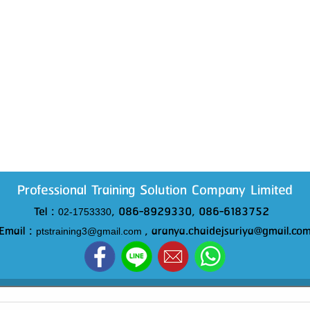
Professional Training Solution Company Limited
Tel :
, 086-8929330, 086-6183752
02-1753330
Email :
, aranya.chaidejsuriya@gmail.co
ptstraining3@gmail.com