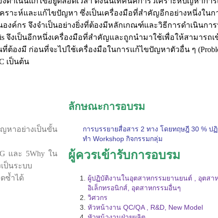
้องดำเนินแก้ไขอยู่ตลอดเวลา ดังนั้นเทคนิคการวิเคราะห์ปัญหาการเ
เคราะห์และแก้ไขปัญหา ซึ่งเป็นเครื่องมือที่สำคัญอีกอย่างหนึ่งใ
กร จึงจำเป็นอย่างยิ่งที่ต้องมีหลักเกณฑ์และวิธีการดำเนินการที
is
จึงเป็นอีกหนึ่งเครื่องมือที่สำคัญและถูกนำมาใช้เพื่อให้สามารถเ
นที่ต้องมี ก่อนที่จะไปใช้เครื่องมือในการแก้ไขปัญหาตัวอื่น ๆ (
Probl
CC
เป็นต้น
ลักษณะการอบรม
ญหาอย่างเป็นขั้น
การบรรยายสื่อสาร 2 ทาง โดยทฤษฎี 30 % ปฏิบ
ทำ Workshop กิจกรรมกลุ่ม
ผู้ควรเข้ารับการอบรม
5G
และ
5Why
ใน
งเป็นระบบ
ดซ้ำได้
ผู้ปฏิบัติงานในอุตสาหกรรมยานยนต์ , อุตส
อิเล็กทรอนิกส์, อุตสาหกรรมอื่นๆ
วิศวกร
หัวหน้างาน QC/QA , R&D, New Model
หัวหน้างานฝ่ายผลิต