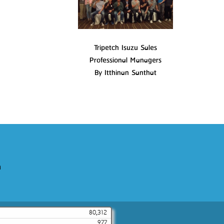
Tripetch Isuzu Sales
Professional Managers
By Itthinan Santhat
m
80,312
977