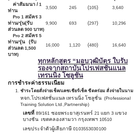
ค่าสัมมนา /
1
(
)
3,500
245
105
3,640
ท่าน
สมัคร
Pro 1
3
ท่าน
รุ่น(รับ
(
)
/
9,900
693
297
10,296
ส่วนลด
บาท
900
)
สมัคร
Pro 2
5
ท่าน
รุ่น
(รับ
/
(
)
16,000
1,120
480
16,640
ส่วนลด
1,500
บาท
)
ทุกหลักสูตร “มอบวุฒิบัตร ใบรับ
รองจากสถาบันโปรเฟสชั่นแนล
เทรนนิ่ง โซลูชั่น
การชำระค่าธรรมเนียม
ชำระโดยสั่งจ่ายเช็ค/แคชเชียร์เช็ค ขีดคร่อม สั่งจ่ายในนาม
หจก.โปรเฟสชั่นแนล เทรนนิ่ง โซลูชั่น
(Professional
Training Solution Ltd.,Partnership)
เลขที่
ซอยพระยาสุเรนทร์
แยก
แขวง
89/161
21
3
บางชัน
เขตคลองสามวา กรุงเทพฯ
10510
เลขประจำตัวผู้เสียภาษี
0103553030100