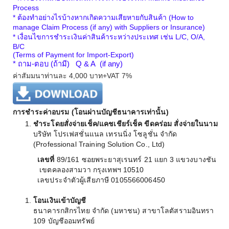
Process
* ต้องทำอย่างไรบ้างหากเกิดความเสียหายกับสินค้า
(How to
manage Claim Process (if any) with Suppliers or Insurance)
* เงื่อนไขการชำระเงินค่าสินค้าระหว่างประเทศ เช่น L/C, O/A,
B/C
(Terms of Payment for Import-Export)
* ถาม-ตอบ (ถ้ามี) Q & A (if any)
ค่าสัมมนาท่านละ 4,000 บาท+VAT 7%
การชำระค่าอบรม (โอนผ่านบัญชีธนาคารเท่านั้น)
ชำระโดยสั่งจ่ายเช็ค/แคชเชียร์เช็ค ขีดคร่อม สั่งจ่ายในนาม
บริษัท โปรเฟสชั่นแนล เทรนนิ่ง โซลูชั่น จำกัด
(
Professional Training Solution Co., Ltd
)
เลขที่
89
/
161
ซอยพระยาสุเรนทร์
21
แยก
3
แขวงบางชัน
เขตคลองสามวา กรุงเทพฯ
10510
เลขประจำตัวผู้เสียภาษี
0105566006450
โอนเงินเข้าบัญชี
ธนาคารกสิกรไทย จำกัด (มหาชน) สาขาโลตัสรามอินทรา
109 บัญชีออมทรัพย์