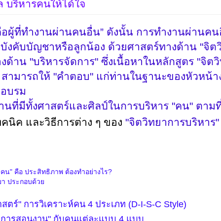
ล บริหารคนให้ได้ใจ
ือผู้ที่ทำงานผ่านคนอื่น” ดังนั้น การทำงานผ่านคนอื
ใต้บังคับบัญชาหรือลูกน้อง ด้วยศาสตร์ทางด้าน "จิตว
้าน "บริหารจัดการ" ซึ่งเนื้อหาในหลักสูตร "จิต
จ" สามารถให้ "คำตอบ" แก่ท่านในฐานะของหัวหน้
ฝึกอบรม
านที่มีทั้งศาสตร์และศิลป์ในการบริหาร "คน" ตามท
คนิค และวิธีการต่าง ๆ ของ
"จิตวิทยาการบริหาร
รคน" คือ ประสิทธิภาพ ต้องทำอย่างไร?
ยา ประกอบด้วย
าสตร์" การวิเคราะห์คน
4
ประเภท (
D
-
I
-
S
-
C Style
)
ยาการสอนงาน" กับคนแต่ละแบบ
4
แบบ