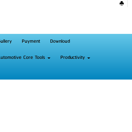
allery
Payment
Download
utomotive Core Tools
Productivity