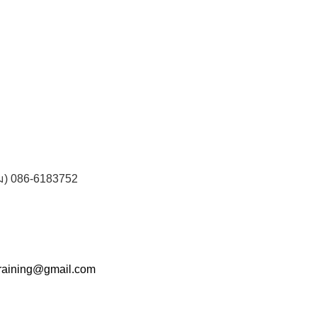
ม)
086
-
6183752
training@gmail
.
com