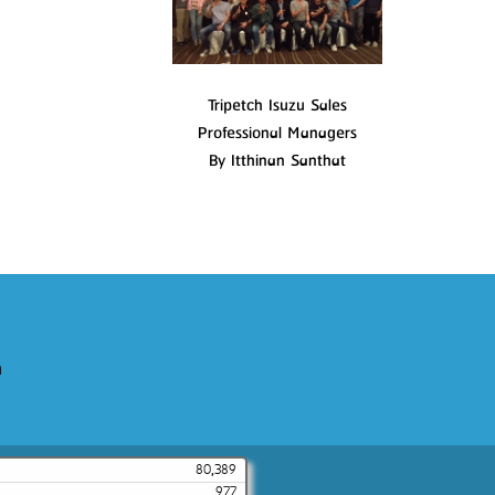
Tripetch Isuzu Sales
Professional Managers
By Itthinan Santhat
m
80,389
977