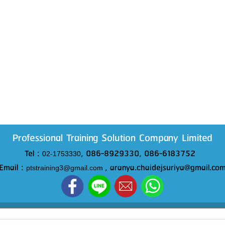
Professional Training Solution Company Limited
Tel :
, 086-8929330, 086-6183752
02-1753330
Email :
, aranya.chaidejsuriya@gmail.co
ptstraining3@gmail.com