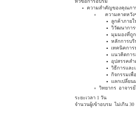
หัวข้อการอบรม
ความสำคัญของคุณภาพ 
ความคาดหวังข
ลูกค้าภายใ
วิวัฒนากา
มุมมองที่ถู
หลักการบร
เทคนิคการ
แนวคิดการส
อุปสรรคสำ
วิธีการและ
กิจกรรมเพื
แลกเปลี่ย
วิทยากร อาจารย์
ระยะเวลา
1
วัน
จำนวนผู้เข้าอบรม ไม่เกิน 30