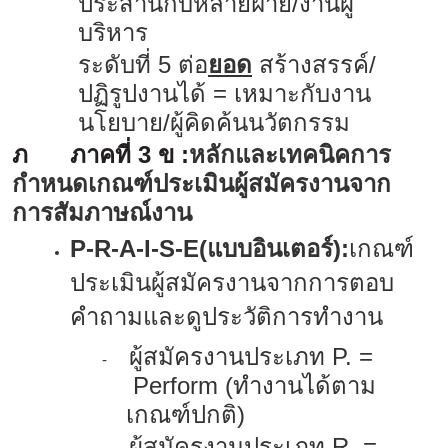
ประสานกับหลายฝ่าย
/
งานผู้
บริหาร
ระดับที่
5
ต่อ
ยอด
สร้างสรรค์
/
ปฏิรูปงานได้
=
เหมาะกับงาน
นโยบาย
/
ผู้คิดค้นนวัตกรรม
ภ ภาคที่
3
ข
:
หลักและเทคนิคการ
กำหนดเกณฑ์ประเมินผู้สมัครงานจาก
การสัมภาษณ์งาน
P-R-A-I-S-E
(แบบอินเตอร์)
:
เกณฑ์
ประเมินผู้สมัครงานจากการตอบ
คำถามและดูประวัติการทำงาน
ผู้สมัครงานประเภท
P. =
-
Perform
(ทำงานได้ตาม
เกณฑ์ปกติ)
ผู้สมัครงานประเภท
R. =