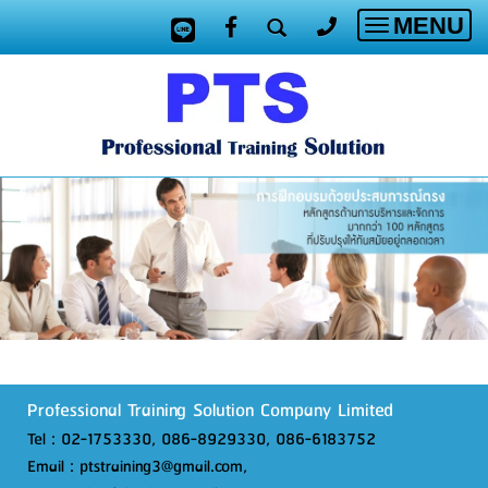
MENU
Toggle
navigatio
Professional Training Solution Company Limited
Tel : 02-1753330, 086-8929330, 086-6183752
Email : ptstraining3@gmail.com,