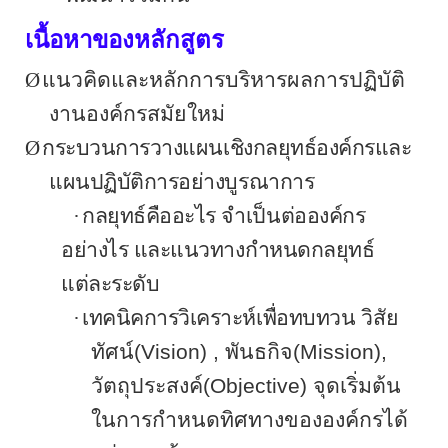
เนื้อหาของหลักสูตร
Ø
แนวคิดและหลักการบริหารผลการปฏิบัติ
งานอง
ค์กร
สมัยใหม่
Ø
กระบวนการวางแผนเชิงกลยุทธ์องค์กรและ
แผนปฏิบัติการอย่างบูรณาการ
·
กลยุทธ์คืออะไร จำเป็นต่อองค์กร
อย่างไร และแนวทางกำหนดกลยุทธ์
แต่ละระดับ
·
เทคนิคการวิเคราะห์เพื่อทบทวน
วิสัย
ทัศน์(
Vision
)
,
พันธกิจ(
Mission
)
,
วัตถุประสงค์(
Objective
) จุดเริ่มต้น
ในการกำหนดทิศทางขององค์กรได้