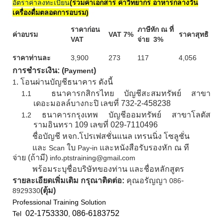
อัตราค่าลงทะเบียน
(รวมค่าเอกสาร ค่าวิทยากร อาหารกลางวัน
เครื่องดื่มตลอดการอบรม)
ราคาก่อน
ภาษีหัก ณ ที่
ค่าอบรม
VAT 7
%
ราคาสุทธิ
VAT
จ่าย
3
%
ราคาท่านละ
3
,
9
00
273
117
4
,056
การชำระเงิน: (
)
Payment
.
โอนผ่านบัญชีธนาคาร ดังนี้
1
.
ธนาคารกสิกรไทย บัญชีสะสมทรัพย์ สาขา
1
1
เดอะมอลล์บางกะปิ เลขที่
732-2-458238
.
ธนาคารกรุงเทพ บัญชีออมทรัพย์ สาขาโลตัส
1
2
รามอินทรา 109 เลขที่ 029-7110496
ชื่อบัญชี หจก.โปรเฟสชั่นแนล เทรนนิ่ง โซลูชั่น
และ
ใบ
-
และหนังสือรับรองหัก ณ ที
Scan
Pay
in
จ่าย
(ถ้ามี)
.
.
info
ptstraining@gmail
com
พร้อมระบุชื่อบริษัทของท่าน และชื่อหลักสูตร
รายละเอียดเพิ่มเติม กรุณาติดต่อ:
คุณอรัญญา
-
086
(ตุ้ม)
8929330
Professional Training Solution
02-1753330
086-6183752
Tel
,