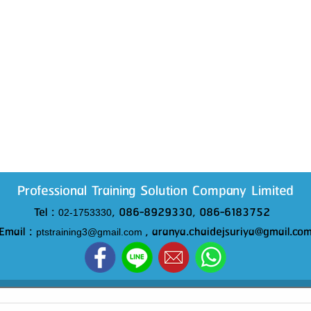
Professional Training Solution Company Limited
Tel :
, 086-8929330, 086-6183752
02-1753330
Email :
, aranya.chaidejsuriya@gmail.co
ptstraining3@gmail.com