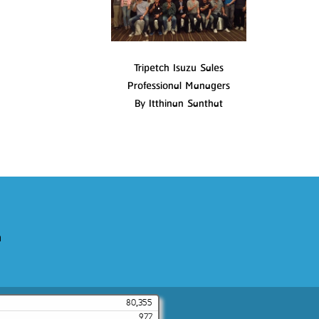
Tripetch Isuzu Sales
Professional Managers
By Itthinan Santhat
m
80,355
977