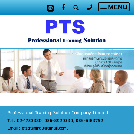
MENU
Toggle
navigatio
Professional Training Solution Company Limited
Tel : 02-1753330, 086-8929330, 086-6183752
Email : ptstraining3@gmail.com,