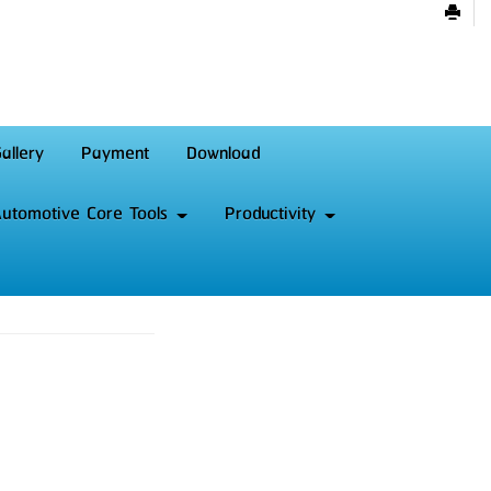
allery
Payment
Download
utomotive Core Tools
Productivity