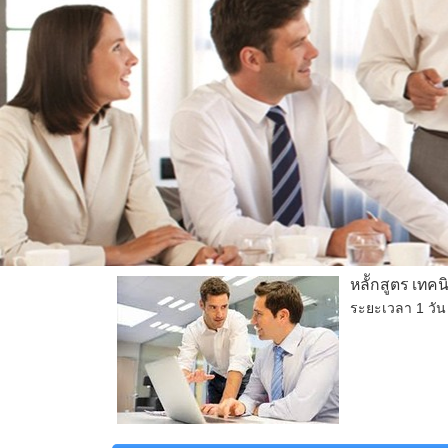
หลัักสูตร เทค
ระยะเวลา 1 วัน