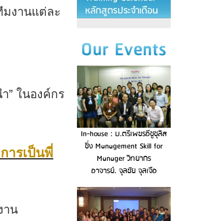
ทีมงานแต่ละ
นำ
”
ในองค์กร
In-house : บ.ตรีเพชรอีซูซุลิส
ซิ่ง Management Skill for
การเป็นพี่
Manager วิทยากร
อาจารย์. จุลชัย จุลเจือ
นงาน