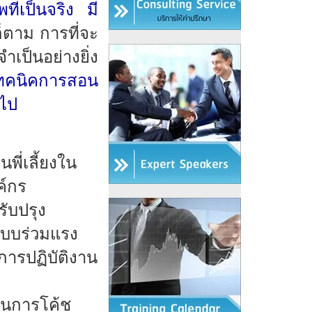
ที่เป็นจริง มี
็ตาม การที่จะ
ำเป็นอย่างยิ่ง
เทคนิคการสอน
อไป
ี่เลี้ยงใน
ค์กร
รับปรุง
บบร่วมแรง
ารปฏิบัติงาน
ในการโค้ช