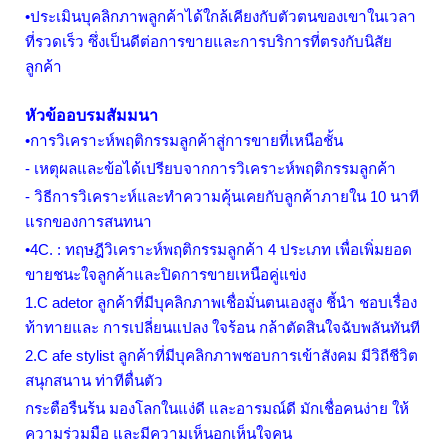
•ประเมินบุคลิกภาพลูกค้าได้ใกล้เคียงกับตัวตนของเขาในเวลา
ที่รวดเร็ว ซึ่งเป็นดีต่อการขายและการบริการที่ตรงกับนิสัย
ลูกค้า
หัวข้ออบรมสัมมนา
•การวิเคราะห์พฤติกรรมลูกค้าสู่การขายที่เหนือชั้น
- เหตุผลและข้อได้เปรียบจากการวิเคราะห์พฤติกรรมลูกค้า
- วิธีการวิเคราะห์และทำความคุ้นเคยกับลูกค้าภายใน
10
นาที
แรกของการสนทนา
•
4C
. : ทฤษฎีวิเคราะห์พฤติกรรมลูกค้า
4
ประเภท เพื่อเพิ่มยอด
ขายชนะใจลูกค้าและปิดการขายเหนือคู่แข่ง
1
.
C adetor
ลูกค้าที่มีบุคลิกภาพเชื่อมั่นตนเองสูง ชี้นำ ชอบเรื่อง
ท้าทายและ การเปลี่ยนแปลง ใจร้อน กล้าตัดสินใจฉับพลันทันที
2
.
C afe stylist
ลูกค้าที่มีบุคลิกภาพชอบการเข้าสังคม มีวิถีชีวิต
สนุกสนาน ท่าทีตื่นตัว
กระตือรืนร้น มองโลกในแง่ดี และอารมณ์ดี มักเชื่อคนง่าย ให้
ความร่วมมือ และมีความเห็นอกเห็นใจคน