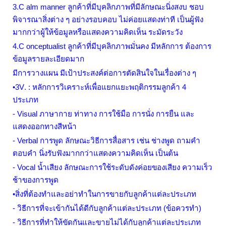
3
.
C alm manner
ลูกค้าที่มีบุคลิกภาพที่มีลักษณะนิ่งสงบ ชอบ
พิจารณาสิ่งต่าง ๆ อย่างรอบคอบ ไม่ค่อยแสดงท่าที เป็นผู้ฟัง
มากกว่าผู้ให้ข้อมูลหรือแสดงความคิดเห็น ระมัดระวัง
4
.
C onceptualist
ลูกค้าที่มีบุคลิกภาพมั่นคง มีหลักการ ต้องการ
ข้อมูลรายละเอียดมาก
มีการวางแผน มีเป้าประสงค์ต่อการตัดสินใจในเรื่องต่าง ๆ
•
3V
. : หลักการวิเคราะห์เพื่อแยกแยะพฤติกรรมลูกค้า
4
ประเภท
-
Visual
ภาษากาย ท่าทาง การใช้มือ การนั่ง การยืน และ
แสดงออกทางสีหน้า
-
Verbal
การพูด ลักษณะวิธีการสื่อสาร เช่น ช่างพูด ถามคำ
ตอบคำ นิ่งรับฟังมากกว่าแสดงความคิดเห็น เป็นต้น
-
Vocal
น้ำเสียง ลักษณะการใช้ระดับดังค่อยของเสียง ความเร็ว
ช้าของการพูด
•สิ่งที่ต้องทำและอย่าทำในการขายกับลูกค้าแต่ละประเภท
- วิธีการที่จะเข้ากันได้ดีกับลูกค้าแต่ละประเภท (ข้อควรทำ)
- วิธีการที่ทำให้ขัดกันและขายไม่ได้กับลูกค้าแต่ละประเภท