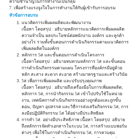
ความชำนาญในการทำงานเป็นกลุ่ม
7. เพื่อสร้างแรงจูงใจในการทำงานให้กับผู้เข้ารับการอบรม
หัวข้อการอบรม
แนวคิดการเพิ่มผลผลิตและพัฒนางาน
เนื้อหา โดยสรุป : อธิบายหลักการแนวคิดการเพิ่มผลผลิต
ความจำเป็น ผลประโยชน์ต่อพนักงาน องค์กร และลูกค้า
อย่างไร รวมทั้งขั้นตอนการดำเนินกิจกรรมตามแนวคิดการ
เพิ่มผลผลิตในองค์กร
หลักการ
5
ส และขั้นตอนการดำเนินโครงการ
เนื้อหาโดยสรุป : อธิบายทบทวนหลักการ
5
ส และขั้นตอน
การดำเนินกิจกรรมตามแผน โครงการที่องค์กรมีอยู่ด้วย
หลัก สะสาง สะดวก สะอาด สร้างมาตรฐานและสร้างวินัย
5
ส เพื่อการเพิ่มผลผลิต และปรับปรุงคุณภาพ
เนื้อหา โดยสรุป : อธิบายถึงเครื่องมือในการเพิ่มผลผลิต
,
หลักการ
5
ส
,
การนำกิจกรรม
5
ส เข้าไปปรับใช้ในหน่วย
งาน
,
เทคนิคการดำเนินกิจกรรมอย่างถูกต้องและถูกขั้น
ตอน
,
ปัญหา อุปสรรค และวิธีการส่งเสริมกิจกรรม
5
ส
,
การ
ลงมือปฏิบัติกิจกรรม
5
ส ได้อย่างมีประสิทธิผล
การทำ
5
ส. อย่างมีประสิทธิภาพ เนื้อหา โดยสรุป: อธิบาย
ถึงหลักการจัดทำเอกสารในระบบ
5
ส
,
การสร้างแบบฟอร์ม
ต่างๆ เพื่อใช้ในการดำเนินกิจกรรม
5
ส
,
การควบคุม