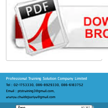
Professional Training Solution Company Limited
Tel : 02-1753330, 086-8929330, 086-6183752
Email : ptstraining3@gmail.com,
aranya.chaidejsuriya@gmail.com
ทั้งหมด
80,397