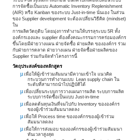
การจัดซื้อเป็นแบบ
Automatic Inventory Replenishment
(AIR)
หรือ
Kanban
ของระบบ
Just-in-time
นั่นเอง ในส่วน
ของ
Supplier development
จะต้องเปลี่ยนวิธีคิด
(mindset)
ใน
การผลิตวัตถุดิบ โดยมุ่งการทำงานให้บรรลุระบบ
5R
ทั้ง
องค์กรเองและ
supplier
ต้องตั้งคณะกรรมการคร่อมองค์กร
ขึ้นโดยมีฝ่ายวางแผน ฝ่ายจัดซื้อ ฝ่ายผลิต ขององค์กร ร่วม
กับฝ่ายการตลาด ฝ่ายวางแผน ฝ่ายจัดซื้อฝ่ายผลิตของ
Supplier
ร่วมกันจัดทำโครงการนี้
วัตถุประสงค์ของหลักสูตร
µ
เพื่อให้ผู้เข้าร่วมสัมมนามีความเข้าใจ แนวคิด
กระบวนการทำงานแบบ
Lean supply chain
ใน
ระดับที่สามารถนำไปปฏิบัติได้
µ
เพื่อเปลี่ยนระบบการวางแผนการผลิต ระบบการผลิต
ระบบการจัดซื้อเป็นแบบ
Just-in-time
µ
เพื่อลดต้นทุนเงินที่จมไปกับ
Inventory
ขององค์กร
ของผู้เข้าร่วมสัมมนาลดลง
µ
เพื่อให้
Process time
ขององค์กรของผู้เข้าร่วม
สัมมนาลดลง
µ
เพื่อให้การส่งมอบ ขององค์กรของผู้เข้าร่วมสัมมนา
ทันเวลาสูงสุด