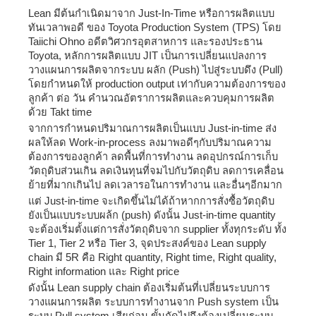
Lean
มีต้นกำเนิดมาจาก
Just-In-Time
หรือการผลิตแบบ
ทันเวลาพอดี ของ
Toyota Production System (TPS)
โดย
Taiichi Ohno
อดีตวิศวกรอุตสาหการ และรองประธาน
Toyota,
หลักการผลิตแบบ
JIT
เป็นการเปลี่ยนแปลงการ
วางแผนการผลิตจากระบบ ผลัก
(Push)
ไปสู่ระบบดึง
(Pull)
โดยกำหนดให้
production output
เท่ากับความต้องการของ
ลูกค้า ต่อ วัน คำนวณอัตราการผลิตและควบคุมการผลิต
ด้วย
Takt time
จากการกำหนดปริมาณการผลิตเป็นแบบ
Just-in-time
ส่ง
ผลให้ลด
Work-in-process
ลงมาพอดีๆกับปริมาณความ
ต้องการของลูกค้า ลดพื้นที่การทำงาน ลดอุปกรณ์การเก็บ
วัตถุดิบส่วนเกิน ลดเงินทุนที่จมไปกับวัตถุดิบ ลดการเคลื่อน
ย้ายที่มากเกินไป ลดเวลารอในการทำงาน และอื่นๆอีกมาก
แต่
Just-in-time
จะเกิดขึ้นไม่ได้ถ้าหากการสั่งซื้อวัตถุดิบ
ยังเป็นแบบระบบผล้ก
(push)
ดังนั้น
Just-in-time quantity
จะต้องเริ่มตั้งแต่การสั่งวัตถุดิบจาก
supplier
ทั้งทุกระดับ ทั้ง
Tier 1, Tier 2
หรือ
Tier 3,
จุดประสงค์ของ
Lean supply
chain
มี
5R
คือ
Right quantity, Right time, Right quality,
Right information
และ
Right price
ดังนั้น
Lean supply chain
ต้องเริ่มต้นที่เปลี่ยนระบบการ
วางแผนการผลิต ระบบการทำงานจาก
Push system
เป็น
ระบบ
Pull system
เสียก่อน ขั้นถัดไปถึงต้องเปลี่ยนระบบ