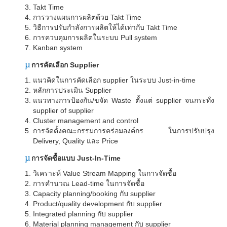
Takt Time
การวางแผนการผลิตด้วย
Takt Time
วิธีการปรับกำลังการผลิตให้ได้เท่ากับ
Takt Time
การควบคุมการผลิตในระบบ
Pull system
Kanban system
µ
การคัดเลือก
Supplier
แนวคิดในการคัดเลือก
supplier
ในระบบ
Just-in-time
หลักการประเมิน
Supplier
แนวทางการป้องกัน/ขจัด
Waste
ตั้งแต่
supplier
จนกระทั่ง
supplier of supplier
Cluster management and control
การจัดตั้งคณะกรรมการคร่อมองค์กร ในการปรับปรุง
Delivery, Quality
และ
Price
µ
การจัดซื้อแบบ
Just-In-Time
วิเคราะห์
Value Stream Mapping
ในการจัดซื้อ
การคำนวณ
Lead-time
ในการจัดซื้อ
Capacity planning/booking
กับ
supplier
Product/quality development
กับ
supplier
Integrated planning
กับ
supplier
Material planning management
กับ
supplier