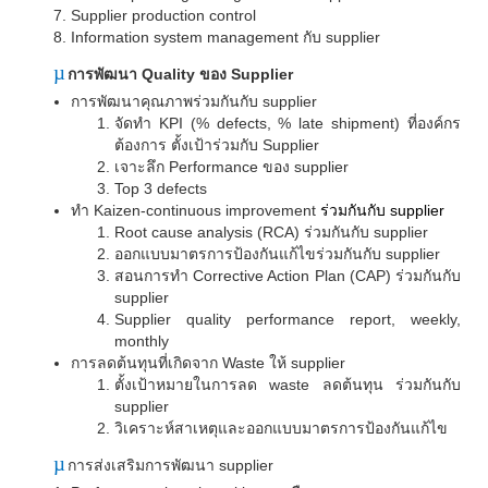
Supplier production control
Information system management
กับ
supplier
µ
การพัฒนา
Quality
ของ
Supplier
การพัฒนาคุณภาพร่วมกันกับ
supplier
จัดทำ
KPI (% defects, % late shipment)
ที่องค์กร
ต้องการ ตั้งเป้าร่วมกับ
Supplier
เจาะลึก
Performance
ของ
supplier
Top 3 defects
ทำ
Kaizen-continuous improvement
ร่วมกันกับ
supplier
Root cause analysis (RCA)
ร่วมกันกับ
supplier
ออกแบบมาตรการป้องกันแก้ไขร่วมกันกับ
supplier
สอนการทำ
Corrective Action Plan (CAP)
ร่วมกันกับ
supplier
Supplier quality performance report, weekly,
monthly
การลดต้นทุนที่เกิดจาก
Waste
ให้
supplier
ตั้งเป้าหมายในการลด
waste
ลดต้นทุน ร่วมกันกับ
supplier
วิเคราะห์สาเหตุและออกแบบมาตรการป้องกันแก้ไข
µ
การส่งเสริมการพัฒนา
supplier