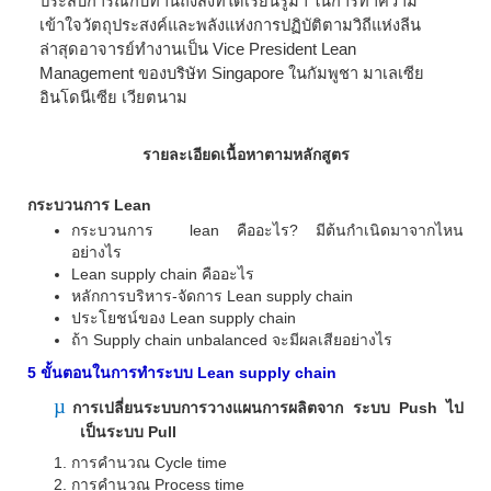
ประสบการณ์กับท่านถึงสิ่งที่ได้เรียนรู้มา ในการทำความ
เข้าใจวัตถุประสงค์และพลังแห่งการปฏิบัติตามวิถีแห่งลีน
ล่าสุดอาจารย์ทำงานเป็น
Vice President Lean
Management
ของบริษัท
Singapore
ในกัมพูชา มาเลเซีย
อินโดนีเซีย เวียตนาม
รายละเอียดเนื้อหาตามหลักสูตร
กระบวนการ
Lean
กระบวนการ
lean
คืออะไร
?
มีต้นกำเนิดมาจากไหน
อย่างไร
Lean supply chain
คืออะไร
หลักการบริหาร-จัดการ
Lean supply chain
ประโยชน์ของ
Lean supply chain
ถ้า
Supply chain unbalanced
จะมีผลเสียอย่างไร
5
ขั้นตอนในการทำระบบ
Lean supply chain
µ
การเปลี่ยนระบบการวางแผนการผลิตจาก ระบบ
Push
ไป
เป็นระบบ
Pull
การคำนวณ
Cycle time
การคำนวณ
Process time