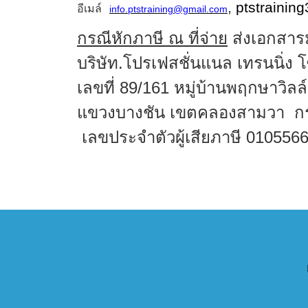
,
ptstraini
อีเมล์
info.ptstraining@gmail.com
กรณีหักภาษี ณ ที่จ่าย
ส่งเอกสารม
บริษัท.โปรเฟสชั่นแนล เทรนนิ่ง โซ
เลขที่
89/161
หมู่บ้านพฤกษาวิลล
แขวงบางชัน เขตคลองสามวา
ก
เลขประจำตัวผู้เสียภาษี
010556