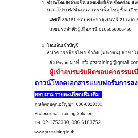
ชำระโดยสั่งจ่ายเช็ค/แคชเชียร์เช็ค ขีดคร่อม สั
บจก.โปรเฟสชั่นแนล เทรนนิ่ง โซลูชั่น
(Pro
เลขที่
ซอยพระยาสุเรนทร์
แยก
89/161
21
เลขประจำตัวผู้เสียภาษี
0105566006450
โอนเงินเข้าบัญชี
ธนาคารกสิกรไทย จำกัด (มหาชน) สาขาโล
ส่ง
มาที่ info.ptstraining@gmail.co
Pay-in
ผู้เข้าอบรมรับผิดชอบค่าธรรมเ
ดาวน์โหลดเอกสาร
แบบฟอร์มการลง
สอบถามรายละเอียดเพิ่มเติม
คุณติดต่อคุณอรัญญา
086-8929330
Professional Training Solution
02-1753330
086-6183752
Tel
,
www.ptstraining.in.th